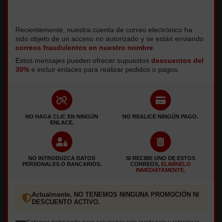
Continuar
MI CUENTA
Recientemente, nuestra cuenta de correo electrónico ha
sido objeto de un acceso no autorizado y se están enviando
correos fraudulentos en nuestro nombre
.
Mis pedidos
Mis datos
Estos mensajes pueden ofrecer supuestos
descuentos del
30%
e incluir enlaces para realizar pedidos o pagos.
HORARIO
Domingo - Jueves 11:30 - 16:30 Y 19:00 - 23:30,
Viernes - Sábado 11:30 -17:00 Y 19:00 - 24:00
LUNES CERRADO POR DESCANSO
NO HAGA CLIC EN NINGÚN
NO REALICE NINGÚN PAGO.
ENLACE.
CONTÁCTENOS
NO INTRODUZCA DATOS
SI RECIBE UNO DE ESTOS
PERSONALES O BANCARIOS.
CORREOS,
ELIMÍNELO
947 075 067,645 664 557
INMEDIATAMENTE.
bocasushi11@gmail.com
Actualmente, NO TENEMOS NINGUNA PROMOCIÓN NI
SUSCRÍBETE A NUESTRAS NOTICIAS
DESCUENTO ACTIVO.