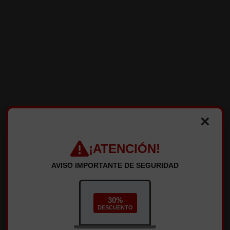
0
Total:
0.00€
Iniciar sesión
/
Regístrate
×
INICIO
Sobre nosotros
PEDIDO ONLINE
¡ATENCIÓN!
PEDIDO ONLINE
RESERVA
CONTACTO
AVISO IMPORTANTE DE SEGURIDAD
¿Ha olvidado su contraseña?
30%
DESCUENTO